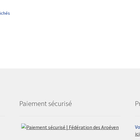
fichés
Paiement sécurisé
P
Vo
ici