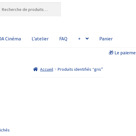
erche
erche
:
A Cinéma
L’atelier
FAQ
+
Panier
🎁 Le paiement en
Accueil
Produits identifiés “gris”
fichés