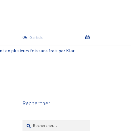
0
€
0 article
 plusieurs fois sans frais par Klarna est possible Et la livraison en
Rechercher
Rechercher :