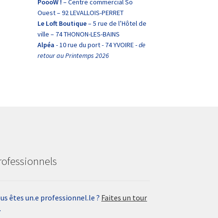
PoooW !
– Centre commercial So
Ouest – 92 LEVALLOIS-PERRET
Le Loft Boutique
– 5 rue de l’Hôtel de
ville – 74 THONON-LES-BAINS
Alpéa
- 10 rue du port - 74 YVOIRE -
de
retour au Printemps 2026
rofessionnels
us êtes un.e professionnel.le ?
Faites un tour
.