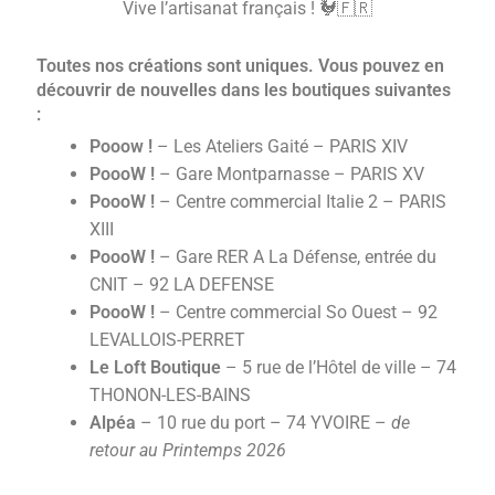
Vive l’artisanat français ! 🐓🇫🇷
LAMPDA Cinéma
Toutes nos créations sont uniques. Vous pouvez en
découvrir de nouvelles dans les boutiques suivantes
L’atelier
:
Pooow !
– Les Ateliers Gaité – PARIS XIV
FAQ
PoooW !
– Gare Montparnasse – PARIS XV
PoooW !
– Centre commercial Italie 2 – PARIS
+
XIII
PoooW !
– Gare RER A La Défense, entrée du
Panier
CNIT – 92 LA DEFENSE
PoooW !
– Centre commercial So Ouest – 92
LEVALLOIS-PERRET
Le Loft Boutique
– 5 rue de l’Hôtel de ville – 74
THONON-LES-BAINS
Alpéa
– 10 rue du port – 74 YVOIRE –
de
retour au Printemps 2026