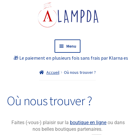
Menu
🎁 Le paiement en plusieurs fois sans frais par Klarna est possi
Accueil
Accueil
Où nous trouver ?
Boutique en ligne
Boutique en ligne
Où nous trouver ?
Les belles boutiques partenaires
Faites (-vous-) plaisir sur la
boutique en ligne
ou dans
Création sur mesure
nos belles boutiques partenaires.