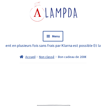
Aller
Aller
à
au
la
contenu
navigation
Menu
t en plusieurs fois sans frais par Klarna est possible Et la livraison
Accueil
Accueil
Non classé
Bon cadeau de 200€
Ouvrir
Boutique en ligne
le
menu
LAMPDA Cinéma
enfant
L’atelier
FAQ