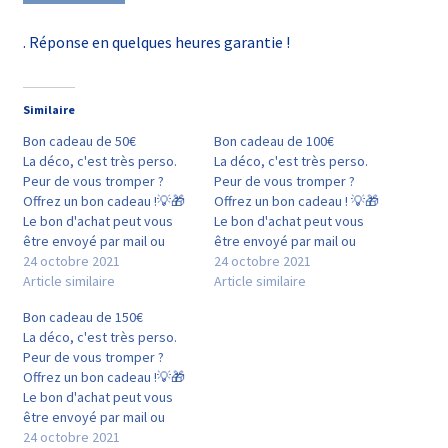
. Réponse en quelques heures garantie !
Similaire
Bon cadeau de 50€
Bon cadeau de 100€
La déco, c'est très perso.
La déco, c'est très perso.
Peur de vous tromper ?
Peur de vous tromper ?
Offrez un bon cadeau !💡🎁
Offrez un bon cadeau ! 💡🎁
Le bon d'achat peut vous
Le bon d'achat peut vous
être envoyé par mail ou
être envoyé par mail ou
envoyé par courrier à
24 octobre 2021
envoyé par courrier à
24 octobre 2021
l'heureu.se.x destinataire.
Article similaire
l'heureu.se.x destinataire.
Article similaire
Précisez le au moment de
Précisez le au moment de
Bon cadeau de 150€
valider votre panier 🙂 Le
valider votre panier 🙂 Le
La déco, c'est très perso.
bon d'achat généré est
bon d'achat généré est
Peur de vous tromper ?
valable sur tout lampda.fr
valable sur tout lampda.fr…
Offrez un bon cadeau !💡🎁
pendant…
Le bon d'achat peut vous
être envoyé par mail ou
envoyé par courrier à
24 octobre 2021