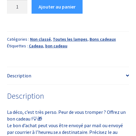
quantité
Ajouter au panier
de
Bon
cadeau
de
Catégories :
Non classé
,
Toutes les lampes
,
Bons cadeaux
200€
Étiquettes :
Cadeau
,
bon cadeau
Description
Description
La déco, c’est très perso. Peur de vous tromper ? Offrez un
bon cadeau !💡🎁
Le bon d’achat peut vous être envoyé par mail ou envoyé
par courrier à l’heureu.se.x destinataire. Précisez le au