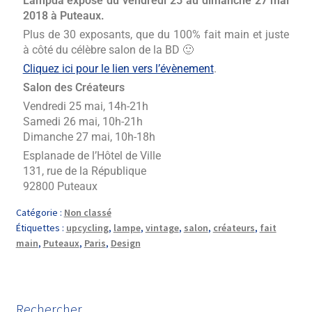
Lampda expose du vendredi 25 au dimanche 27 mai
2018 à Puteaux.
+
Plus de 30 exposants, que du 100% fait main et juste
à côté du célèbre salon de la BD 🙂
Panier
Cliquez ici pour le lien vers l’évènement
.
Salon des Créateurs
Vendredi 25 mai, 14h-21h
Samedi 26 mai, 10h-21h
Dimanche 27 mai, 10h-18h
Esplanade de l’Hôtel de Ville
131, rue de la République
92800 Puteaux
Catégorie :
Non classé
Étiquettes :
upcycling
,
lampe
,
vintage
,
salon
,
créateurs
,
fait
main
,
Puteaux
,
Paris
,
Design
Rechercher