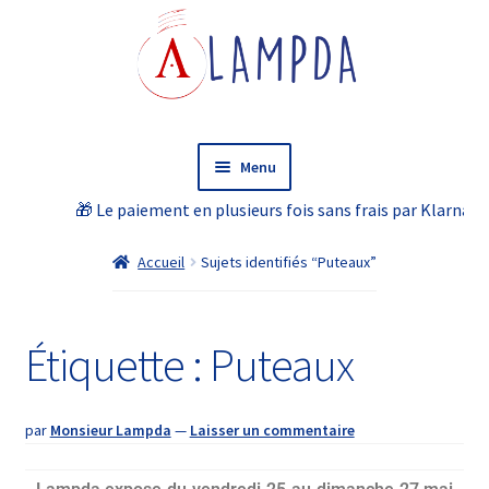
Menu
🎁 Le paiement en plusieurs fois sans frais par Klarna est p
Accueil
Accueil
Sujets identifiés “Puteaux”
Boutique en ligne
LAMPDA Cinéma
Étiquette :
Puteaux
L’atelier
par
Monsieur Lampda
—
Laisser un commentaire
FAQ